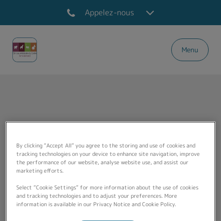
Appelez-nous
Menu
Page d'accueil de Du centre (La ferté Bernard
Manon Beaumont
By clicking “Accept All” you agree to the storing and use of cookies and
tracking technologies on your device to enhance site navigation, improve
the performance of our website, analyse website use, and assist our
marketing efforts.
VÉTÉRINAIRE
Select “Cookie Settings” for more information about the use of cookies
and tracking technologies and to adjust your preferences. More
information is available in our Privacy Notice and Cookie Policy.