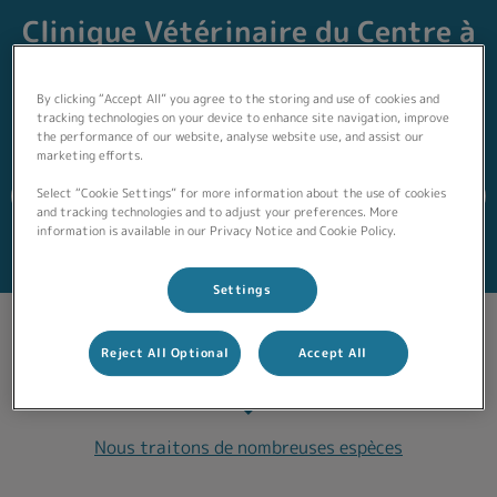
Clinique Vétérinaire du Centre à
la Ferté Bernard !
By clicking “Accept All” you agree to the storing and use of cookies and
Nous sommes à votre disposition pour tous les conseils
tracking technologies on your device to enhance site navigation, improve
et informations nécessaires à la santé de votre animal.
the performance of our website, analyse website use, and assist our
marketing efforts.
Select “Cookie Settings” for more information about the use of cookies
Nous contacter
and tracking technologies and to adjust your preferences. More
information is available in our Privacy Notice and Cookie Policy.
Settings
Reject All Optional
Accept All
Nous traitons de nombreuses espèces