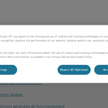
é Bernard)
“Accept All” you agree to the storing and use of cookies and tracking technologies on you
Accueil
La clinique
Nos services
 navigation, improve the performance of our website, analyse website use, and assist 
ie Settings” for more information about the use of cookies and tracking technologies 
nces. More information is available in our Privacy Notice and Cookie Policy.
pect de votre vie privée
Clinique vétéri
tings
Reject All Optional
Acc
kies
tique de Confidentialité
tions légales
ditions générales de fonctionnement