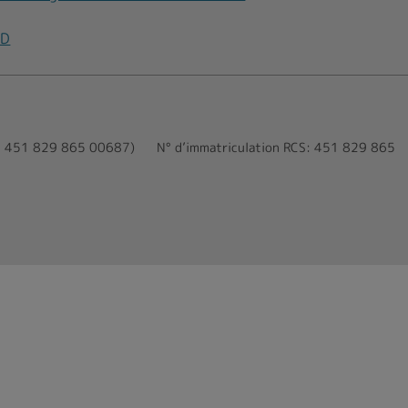
PD
T : 451 829 865 00687)
N° d’immatriculation RCS:
451 829 865