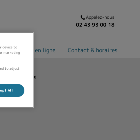
Appelez-nous
02 43 93 00 18
r device to
Boutique en ligne
Contact & horaires
our marketing
and to adjust
naire du Centre
ept All